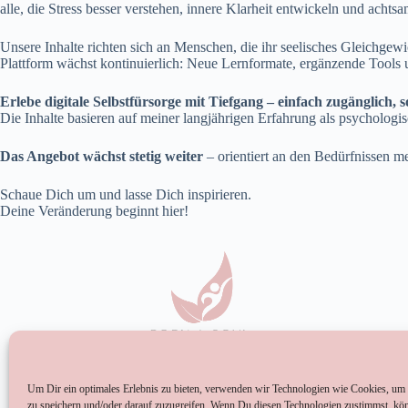
alle, die Stress besser verstehen, innere Klarheit entwickeln und achts
Unsere Inhalte richten sich an Menschen, die ihr seelisches Gleichge
Plattform wächst kontinuierlich: Neue Lernformate, ergänzende Too
Erlebe digitale Selbstfürsorge mit Tiefgang – einfach zugänglich
Die Inhalte basieren auf meiner langjährigen Erfahrung als psycholog
Das Angebot wächst stetig weiter
– orientiert an den Bedürfnissen 
Schaue Dich um und lasse Dich inspirieren.
Deine Veränderung beginnt hier!
Um Dir ein optimales Erlebnis zu bieten, verwenden wir Technologien wie Cookies, um
zu speichern und/oder darauf zuzugreifen. Wenn Du diesen Technologien zustimmst, kö