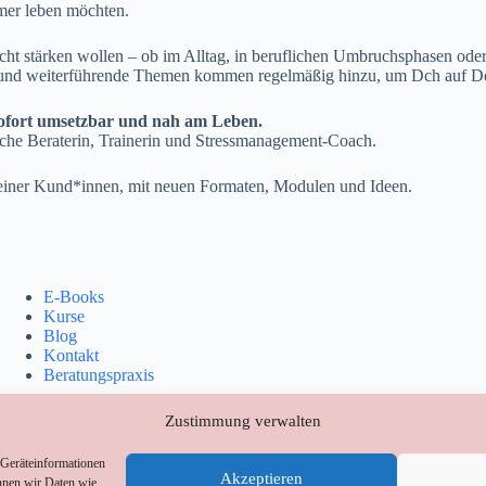
amer leben möchten.
wicht stärken wollen – ob im Alltag, in beruflichen Umbruchsphasen o
ls und weiterführende Themen kommen regelmäßig hinzu, um Dch auf D
, sofort umsetzbar und nah am Leben.
ische Beraterin, Trainerin und Stressmanagement-Coach.
meiner Kund*innen, mit neuen Formaten, Modulen und Ideen.
E-
Books
Kurse
Blog
Kontakt
Beratungspraxis
Zustimmung verwalten
 Geräteinformationen
Akzeptieren
nnen wir Daten wie